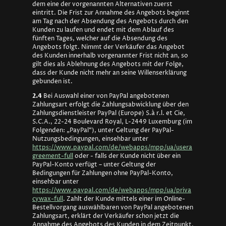
dem eine der vorgenannten Alternativen zuerst
eintritt. Die Frist zur Annahme des Angebots beginnt
am Tag nach der Absendung des Angebots durch den
Kunden zu laufen und endet mit dem Ablauf des
fünften Tages, welcher auf die Absendung des
Angebots folgt. Nimmt der Verkäufer das Angebot
des Kunden innerhalb vorgenannter Frist nicht an, so
gilt dies als Ablehnung des Angebots mit der Folge,
dass der Kunde nicht mehr an seine Willenserklärung
gebunden ist.
2.4
Bei Auswahl einer von PayPal angebotenen
Zahlungsart erfolgt die Zahlungsabwicklung über den
Zahlungsdienstleister PayPal (Europe) S.à r.l. et Cie,
S.C.A., 22-24 Boulevard Royal, L-2449 Luxemburg (im
Folgenden: „PayPal“), unter Geltung der PayPal-
Nutzungsbedingungen, einsehbar unter
https://www.paypal.com/de/webapps/mpp/ua/usera
greement-full
oder - falls der Kunde nicht über ein
PayPal-Konto verfügt – unter Geltung der
Bedingungen für Zahlungen ohne PayPal-Konto,
einsehbar unter
https://www.paypal.com/de/webapps/mpp/ua/priva
cywax-full
. Zahlt der Kunde mittels einer im Online-
Bestellvorgang auswählbaren von PayPal angebotenen
Zahlungsart, erklärt der Verkäufer schon jetzt die
Annahme des Angebots des Kunden in dem Zeitpunkt,